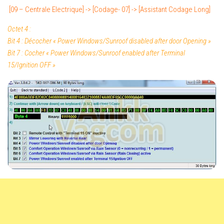
[09 – Centrale Electrique] -> [Codage- 07] -> [Assistant Codage Long]
Octet 4 :
Bit 4 : Décocher « Power Windows/Sunroof disabled after door Opening »
Bit 7 : Cocher « Power Windows/Sunroof enabled after Terminal
15/Ignition OFF »