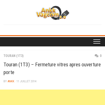
Skip
to
content
TOURAN (1T3)
0
Touran (1T3) – Fermeture vitres apres ouverture
porte
BY
ANKK
· 11 JUILLET 2014