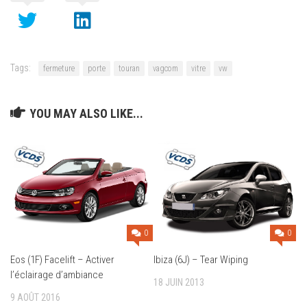
Tags:
fermeture
porte
touran
vagcom
vitre
vw
YOU MAY ALSO LIKE...
0
0
Eos (1F) Facelift – Activer
Ibiza (6J) – Tear Wiping
l’éclairage d’ambiance
18 JUIN 2013
9 AOÛT 2016