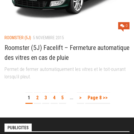
0
ROOMSTER (5J)
5 NOVEMBRE 2015
Roomster (5J) Facelift – Fermeture automatique
des vitres en cas de pluie
Permet de fermer automatiquement les vitres et le toit-ouvrant
lorsqu’il pleut.
1
2
3
4
5
...
>
Page 8 >>
PUBLICITES