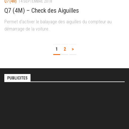
Q7 (4M)
14 SEPTEMBRE 2018
Q7 (4M) – Check des Aiguilles
Permet d’activer le balayage des aiguilles du compteur au
démarrage de la voiture.
1
2
>
PUBLICITES