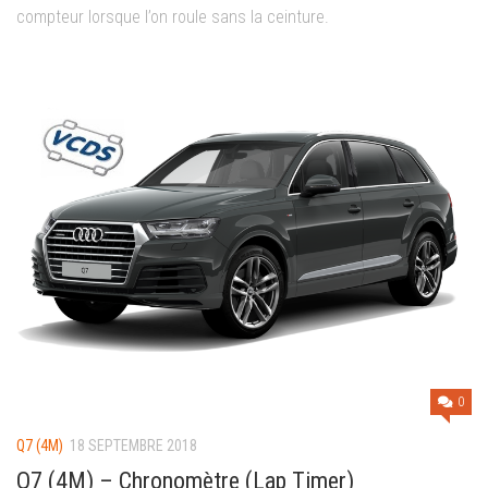
compteur lorsque l’on roule sans la ceinture.
0
Q7 (4M)
18 SEPTEMBRE 2018
Q7 (4M) – Chronomètre (Lap Timer)