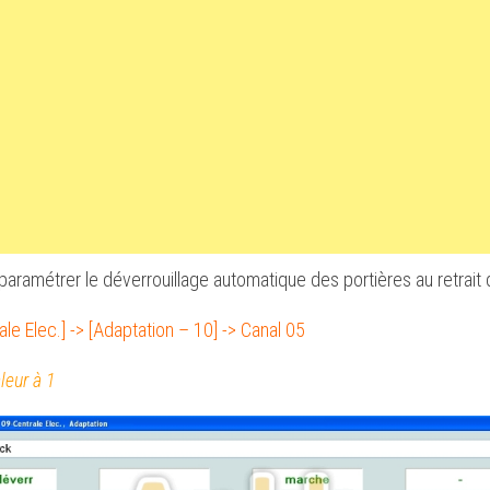
aramétrer le déverrouillage automatique des portières au retrait d
ale Elec.] -> [Adaptation – 10] -> Canal 05
leur à 1
ON