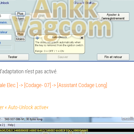
ON
ON
ON
d’adaptation n’est pas activé.
ale Elec.] -> [Codage- 07] -> [Assistant Codage Long]
her «
Auto-Unlock active
«