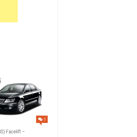
0
D) Facelift –