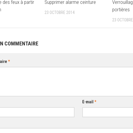
Supprimer alarme ceinture
Verrouilla
 des feux à partir
portières
h
23 OCTOBRE 2014
23 OCTOBRE
UN COMMENTAIRE
aire
*
E-mail
*