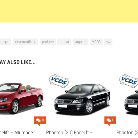
atique
déverrouillage
portière
touran
vagcom
VCDS
vw
Y ALSO LIKE...
0
0
Phaeton (3D) Facelift –
Phaeton (3
celift – Allumage