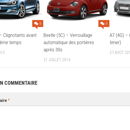
0
6
A7 (4G) –
Beetle (5C) – Verrouillage
 – Clignotants avant
timer)
automatique des portières
même temps
après 30s
27 AOÛT 20
015
21 JUILLET 2014
UN COMMENTAIRE
aire
*