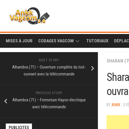
Skip
to
content
MISES À JOUR
CODAGES VAGCOM
TUTORIAUX
DÉPLA
AUDI
A1
NEXT STORY
SHARAN (7
(8X)
Alhambra (71) – Ouverture complète du toit-
VOLKSWAGEN
AMAROK
Shara
ouvrant avec la télécommande
A3
(2H)
SEAT
(8L)
ALHAMBRA
ouvra
BEETLE
(71)
SKODA
PREVIOUS STORY
A3
(5C)
CITIGO
Alhambra (71) – Fermeture Hayon électrique
(8P)
ALTEA
(AA)
BENTLEY
BY
ANKK
· 5 
CADDY
(5P)
CONTINENT
avec télécommande
A3
(2K)
FABIA
GT
INFOTAINMENT
(8V)
ATECA
(6Y)
(3W)
AMUNDSEN
CC
(5F)
(MIB1)
PUBLICITES