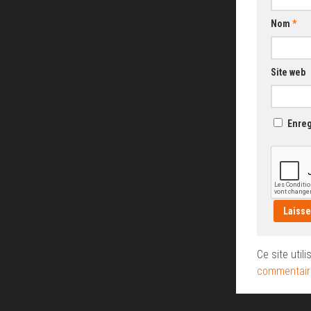
RCD-
300
Nom
*
RNS-
315
Site web
RNS-
510
Enreg
RNS-
850
SE-
250
Ce site util
commentaire