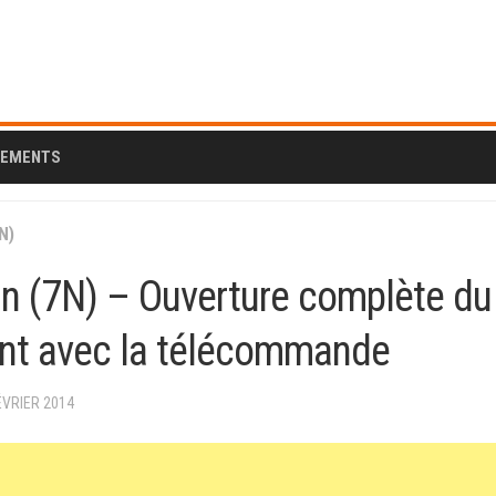
CEMENTS
N)
n (7N) – Ouverture complète du 
nt avec la télécommande
FÉVRIER 2014
AL