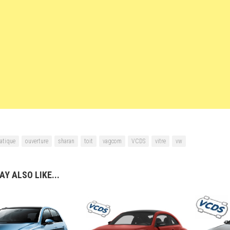
atique
ouverture
sharan
toit
vagcom
VCDS
vitre
vw
Y ALSO LIKE...