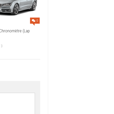
0
 Chronomètre (Lap
13