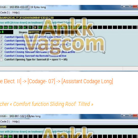
ON
ON
ON
le Elect. II] -> [Codage- 07] -> [Assistant Codage Long]
ocher « Comfort function Sliding Roof: Tilted »