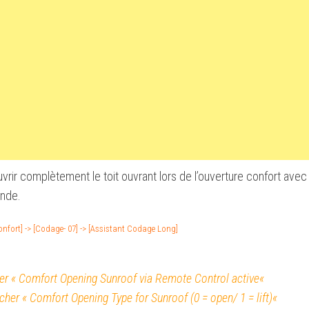
vrir complètement le toit ouvrant lors de l’ouverture confort avec 
nde.
onfort] -> [Codage- 07] -> [Assistant Codage Long]
ON
her «
Comfort Opening Sunroof via Remote Control active
«
ocher «
Comfort Opening Type for Sunroof (0 = open/ 1 = lift)
«