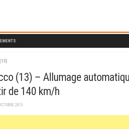
CEMENTS
(13)
cco (13) – Allumage automatiqu
tir de 140 km/h
 OCTOBRE 2015
AL