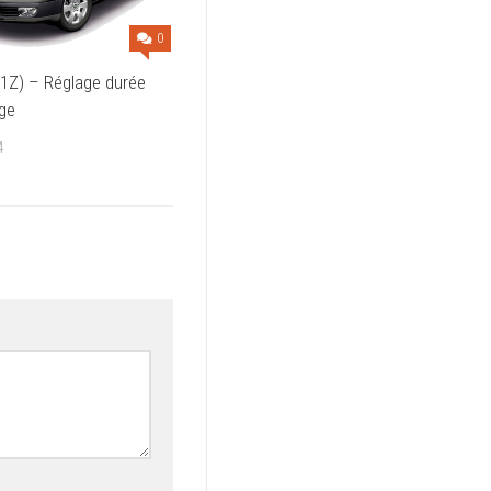
0
(1Z) – Réglage durée
ge
4