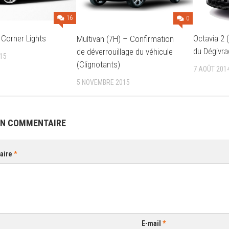
16
0
Octavia 2 
 Corner Lights
Multivan (7H) – Confirmation
du Dégivra
de déverrouillage du véhicule
15
(Clignotants)
7 AOÛT 201
5 NOVEMBRE 2015
UN COMMENTAIRE
aire
*
E-mail
*