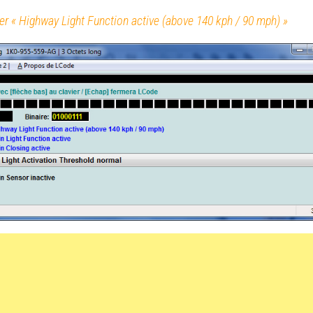
ON
her « Highway Light Function active (above 140 kph / 90 mph) »
ON
ON