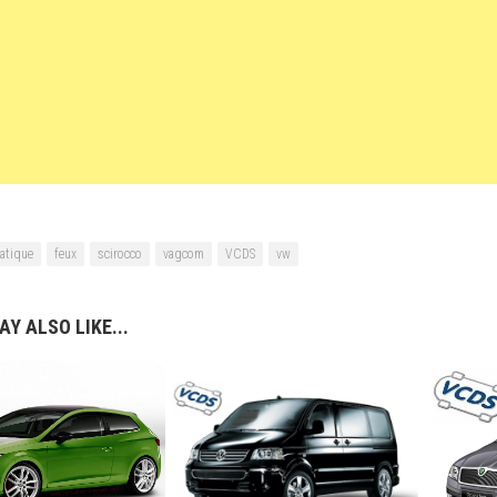
atique
feux
scirocco
vagcom
VCDS
vw
Y ALSO LIKE...