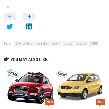
SHARE
Tags:
déverrouillage
roomster
sélectif
skoda
vagcom
VCDS
YOU MAY ALSO LIKE...
0
0