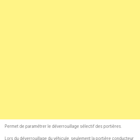
Permet de paramétrer le déverrouillage sélectif des portières.
Lors du déverrouillage du véhicule, seulement la portière conducteur