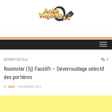
Skip
to
content
ROOMSTER (5J)
0
Roomster (5j) Facelift – Déverrouillage sélectif
des portières
BY
ANKK
· 5 NOVEMBRE 2015