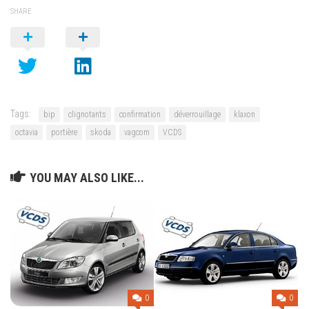
SHARE
Tags:
bip
clignotants
confirmation
déverrouillage
klaxon
octavia
portière
skoda
vagcom
VCDS
YOU MAY ALSO LIKE...
0
0