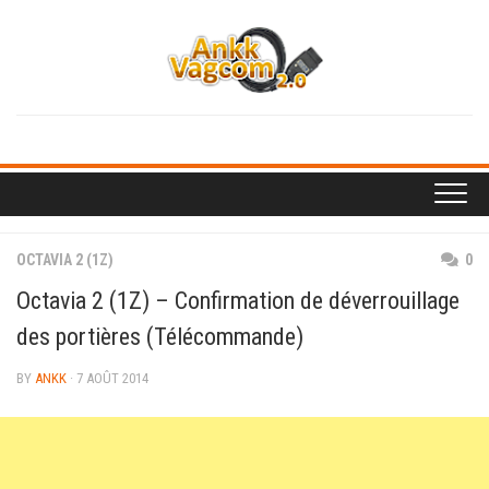
Skip
to
content
OCTAVIA 2 (1Z)
0
Octavia 2 (1Z) – Confirmation de déverrouillage
des portières (Télécommande)
BY
ANKK
· 7 AOÛT 2014