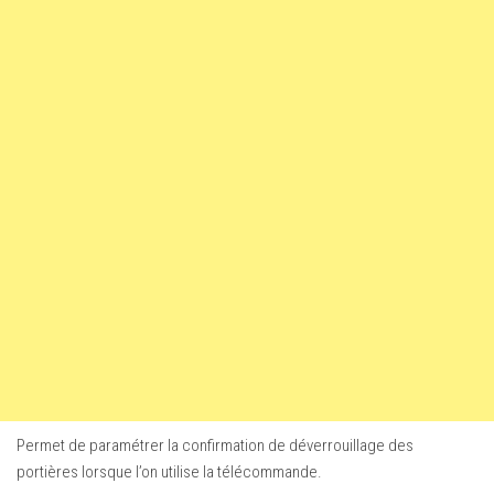
Permet de paramétrer la confirmation de déverrouillage des
portières lorsque l’on utilise la télécommande.