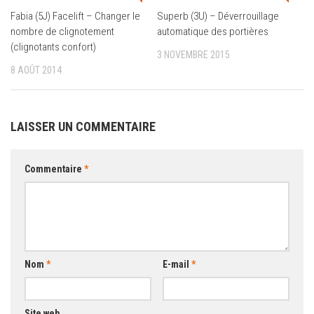
Fabia (5J) Facelift – Changer le
Superb (3U) – Déverrouillage
nombre de clignotement
automatique des portières
(clignotants confort)
3 NOVEMBRE 2015
8 AOÛT 2014
LAISSER UN COMMENTAIRE
Commentaire
*
Nom
*
E-mail
*
Site web