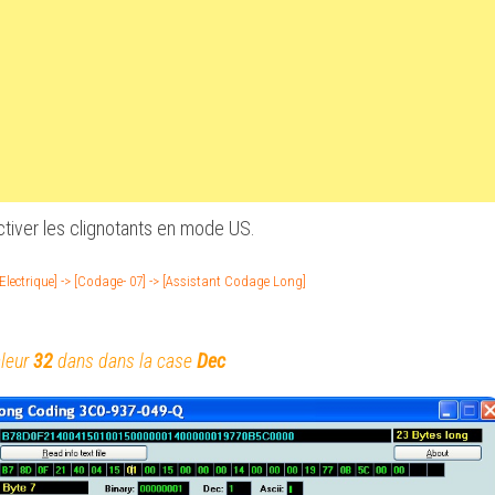
tiver les clignotants en mode US.
Electrique] -> [Codage- 07] -> [Assistant Codage Long]
aleur
32
dans dans la case
Dec
ON