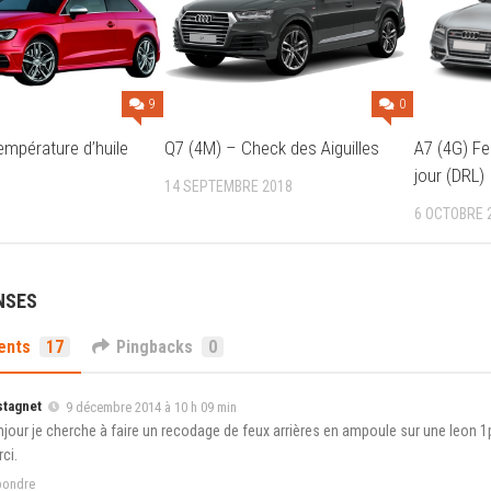
9
0
A7 (4G) Fe
empérature d’huile
Q7 (4M) – Check des Aiguilles
jour (DRL)
14 SEPTEMBRE 2018
6 OCTOBRE 
NSES
ents
17
Pingbacks
0
stagnet
9 décembre 2014 à 10 h 09 min
jour je cherche à faire un recodage de feux arrières en ampoule sur une leon 1p1
ci.
pondre