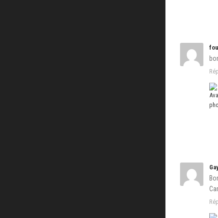
fou
bon
Ré
Ga
Bon
Car
Ré