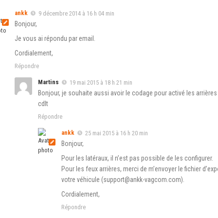
ankk
9 décembre 2014 à 16 h 04 min
Bonjour,
Je vous ai répondu par email.
Cordialement,
Répondre
Martins
19 mai 2015 à 18 h 21 min
Bonjour, je souhaite aussi avoir le codage pour activé les arrières 
cdlt
Répondre
ankk
25 mai 2015 à 16 h 20 min
Bonjour,
Pour les latéraux, il n’est pas possible de les configurer.
Pour les feux arrières, merci de m’envoyer le fichier d’e
votre véhicule (support@ankk-vagcom.com).
Cordialement,
Répondre