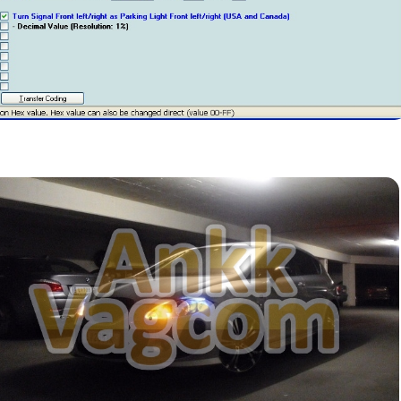
ON
ON
ON