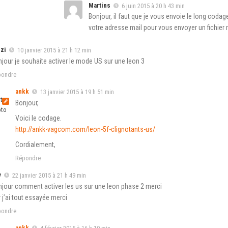
Martins
6 juin 2015 à 20 h 43 min
Bonjour, il faut que je vous envoie le long cod
votre adresse mail pour vous envoyer un fichier 
zi
10 janvier 2015 à 21 h 12 min
jour je souhaite activer le mode US sur une leon 3
pondre
ankk
13 janvier 2015 à 19 h 51 min
Bonjour,
Voici le codage.
http://ankk-vagcom.com/leon-5f-clignotants-us/
Cordialement,
Répondre
y
22 janvier 2015 à 21 h 49 min
jour comment activer les us sur une leon phase 2 merci
 j’ai tout essayée merci
pondre
ankk