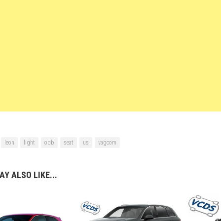
leon
light
odb
seat
us
vagcom
Y ALSO LIKE...