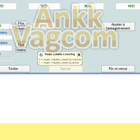
ON
ON
ON