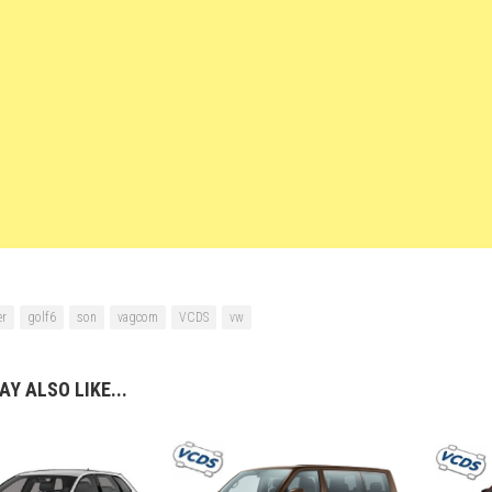
er
golf6
son
vagcom
VCDS
vw
Y ALSO LIKE...