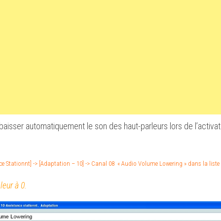
aisser automatiquement le son des haut-parleurs lors de l’activat
ce Stationnt] -> [Adaptation – 10] -> Canal 08 « Audio Volume Lowering » dans la liste
leur à 0.
ON