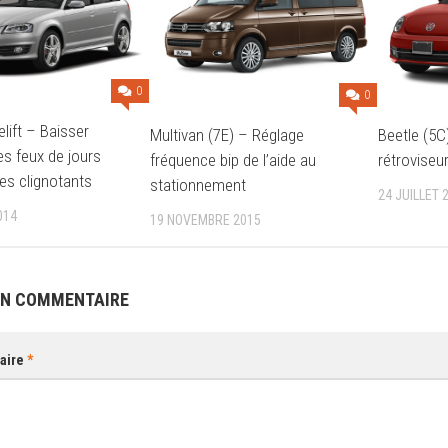
0
0
lift – Baisser
Multivan (7E) – Réglage
Beetle (5C)
des feux de jours
fréquence bip de l’aide au
rétroviseu
les clignotants
stationnement
24 JUILLET 
014
19 NOVEMBRE 2015
UN COMMENTAIRE
aire
*