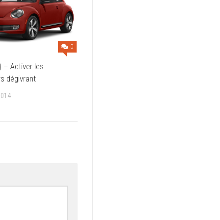
0
 – Activer les
rs dégivrant
2014