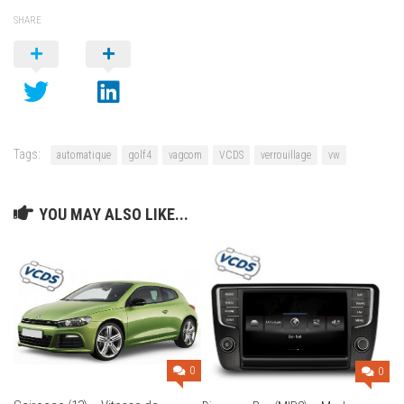
SHARE
Tags:
automatique
golf4
vagcom
VCDS
verrouillage
vw
YOU MAY ALSO LIKE...
0
0