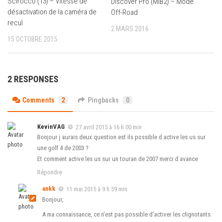
Scirocco (13) – Vitesse de
Discover Pro (MIB2) – Mode
désactivation de la caméra de
Off-Road
recul
2 MARS 2016
15 OCTOBRE 2015
2 RESPONSES
Comments
2
Pingbacks
0
KevinVAG
27 avril 2015 à 16 h 00 min
Bonjour j aurais deux question est ils possible d active les us sur
une golf 4 de 2003 ?
Et comment active les us sur un touran de 2007 merci d avance
Répondre
ankk
11 mai 2015 à 9 h 59 min
Bonjour,
A ma connaissance, ce n’est pas possible d’activer les clignotants