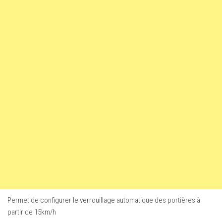
Permet de configurer le verrouillage automatique des portières à
partir de 15km/h