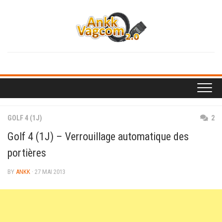
Skip
to
content
GOLF 4 (1J)
2
Golf 4 (1J) – Verrouillage automatique des
portières
BY
ANKK
· 27 MAI 2013