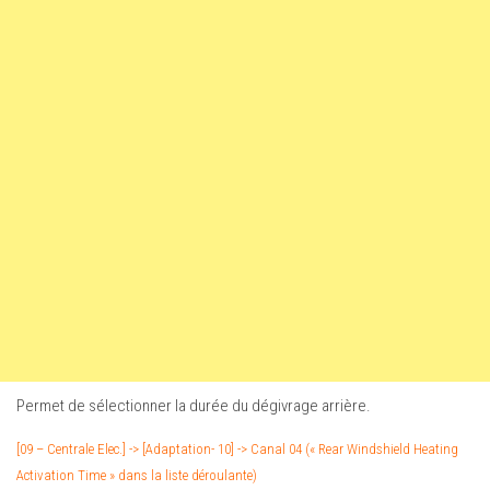
Permet de sélectionner la durée du dégivrage arrière.
[09 – Centrale Elec.] -> [Adaptation- 10] -> Canal 04 (« Rear Windshield Heating
Activation Time » dans la liste déroulante)