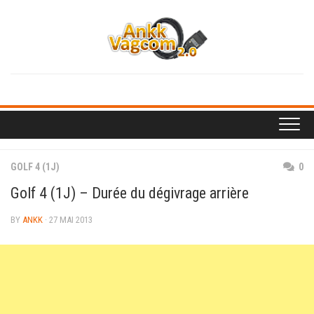
Skip
to
content
GOLF 4 (1J)
0
Golf 4 (1J) – Durée du dégivrage arrière
BY
ANKK
· 27 MAI 2013