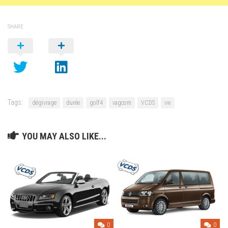
SHARE
Tags:
dégivrage
durée
golf4
vagcom
VCDS
vw
YOU MAY ALSO LIKE...
0
0