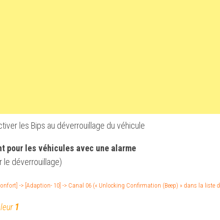
tiver les Bips au déverrouillage du véhicule
t pour les véhicules avec une alarme
r le déverrouillage)
nfort] -> [Adaption- 10] -> Canal 06 (« Unlocking Confirmation (Beep) » dans la liste 
ON
aleur
1