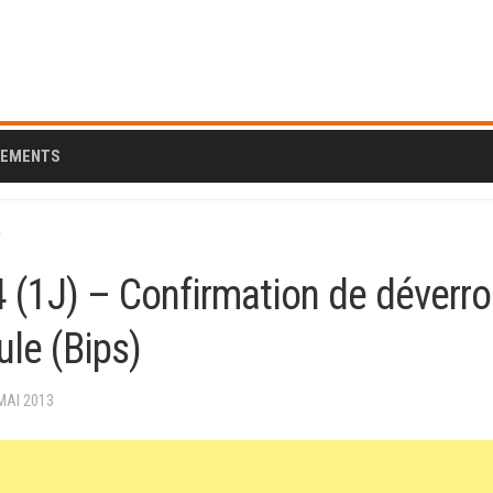
CEMENTS
)
4 (1J) – Confirmation de déverro
ule (Bips)
 MAI 2013
AL