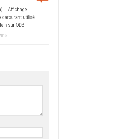
) – Affichage
 carburant utilisé
plein sur ODB
2015