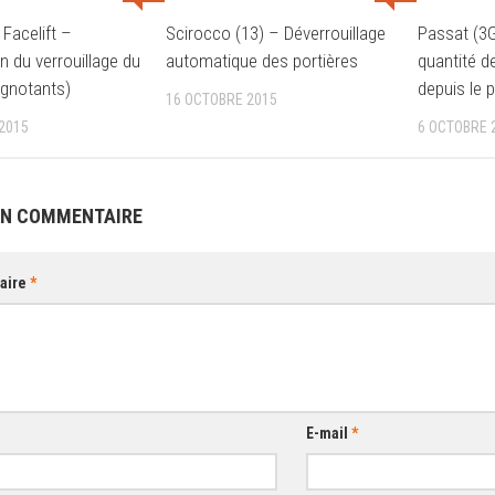
Passat (3G
Scirocco (13) – Déverrouillage
Facelift –
quantité de
automatique des portières
n du verrouillage du
depuis le 
ignotants)
16 OCTOBRE 2015
6 OCTOBRE 
2015
UN COMMENTAIRE
aire
*
E-mail
*