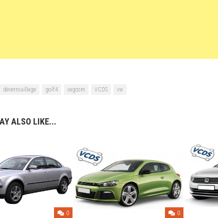
déverrouillage
golf4
vagcom
VCDS
vw
Y ALSO LIKE...
0
0