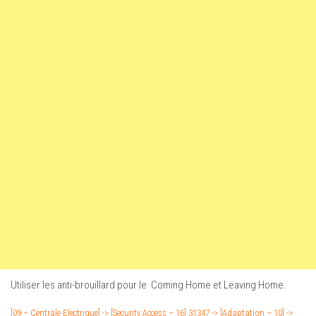
Utiliser les anti-brouillard pour le Coming Home et Leaving Home.
[09 – Centrale Electrique] -> [Security Access – 16] 31347 -> [Adaptation – 10] ->