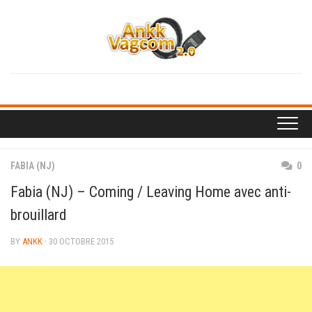
Skip
to
content
FABIA (NJ)
0
Fabia (NJ) – Coming / Leaving Home avec anti-
brouillard
BY
ANKK
· 30 OCTOBRE 2015