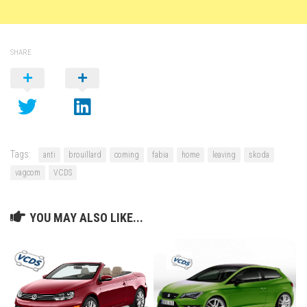
SHARE
Tags:
anti
brouillard
coming
fabia
home
leaving
skoda
vagcom
VCDS
YOU MAY ALSO LIKE...