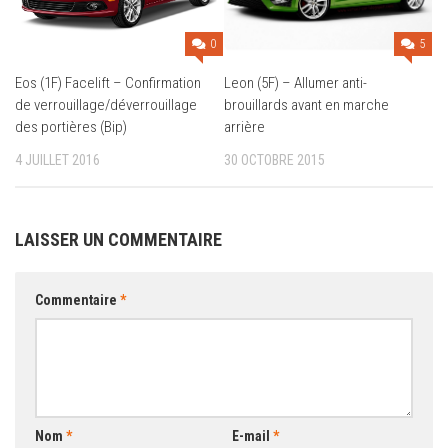
0
5
Eos (1F) Facelift – Confirmation
Leon (5F) – Allumer anti-
de verrouillage/déverrouillage
brouillards avant en marche
des portières (Bip)
arrière
4 JUILLET 2016
30 OCTOBRE 2015
LAISSER UN COMMENTAIRE
Commentaire
*
Nom
*
E-mail
*