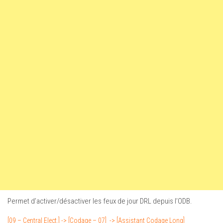
Permet d’activer/désactiver les feux de jour DRL depuis l’ODB.
[09 – Central Elect.] -> [Codage – 07] -> [Assistant Codage Long]