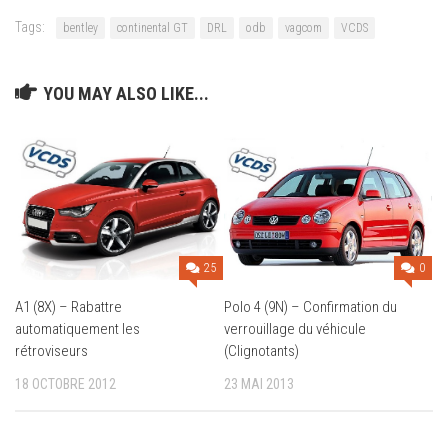
Tags:
bentley
continental GT
DRL
odb
vagcom
VCDS
YOU MAY ALSO LIKE...
0
25
Polo 4 (9N) – Confirmation du
A1 (8X) – Rabattre
verrouillage du véhicule
automatiquement les
(Clignotants)
rétroviseurs
23 MAI 2013
18 OCTOBRE 2012