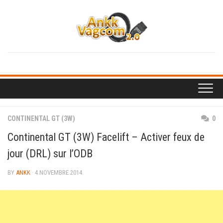
Skip
to
content
CONTINENTAL GT (3W)
0
Continental GT (3W) Facelift – Activer feux de
jour (DRL) sur l’ODB
BY
ANKK
· 4 NOVEMBRE 2014