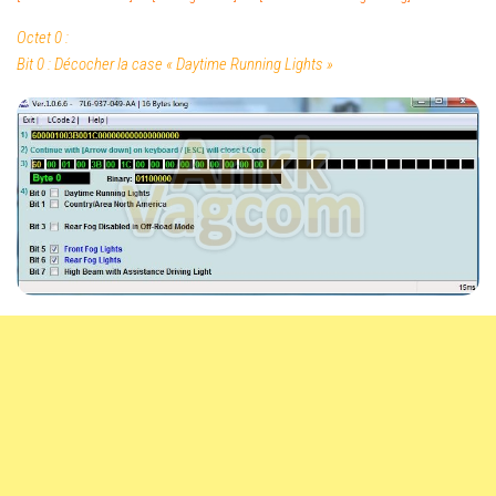
Octet 0 :
Bit 0 : Décocher la case « Daytime Running Lights »