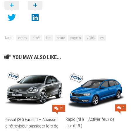
Tags:
caddy
durée
lave
phare
vagcom
VCDS
vw
YOU MAY ALSO LIKE...
0
12
Rapid (NH) – Activer feux de
Passat (3C) Facelift – Abaisser
jour (DRL)
le rétroviseur passager lors de