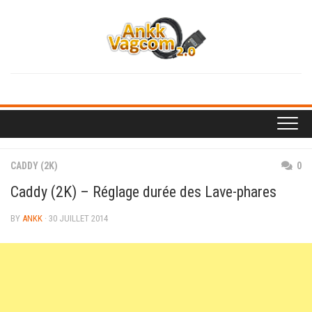
Skip
to
content
CADDY (2K)
0
Caddy (2K) – Réglage durée des Lave-phares
BY
ANKK
· 30 JUILLET 2014