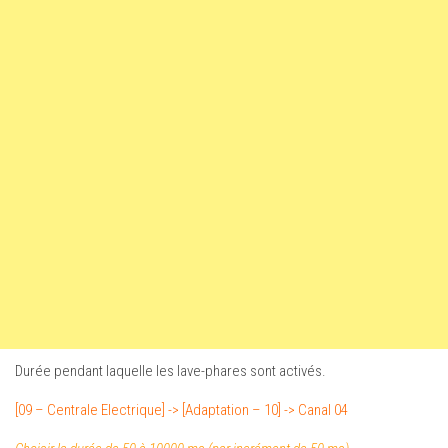
Durée pendant laquelle les lave-phares sont activés.
[09 – Centrale Electrique] -> [Adaptation – 10] -> Canal 04