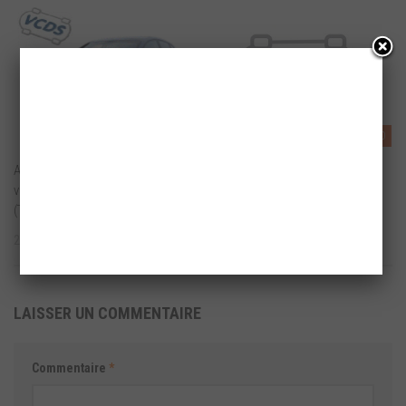
0
0
Altea (5P) – Confirmation de
Nouvelle version de VCDS
verrouillage des portières
disponible 14.5.1 (Beta)
(Télécommande)
21 MAI 2014
26 AOÛT 2014
LAISSER UN COMMENTAIRE
Commentaire
*