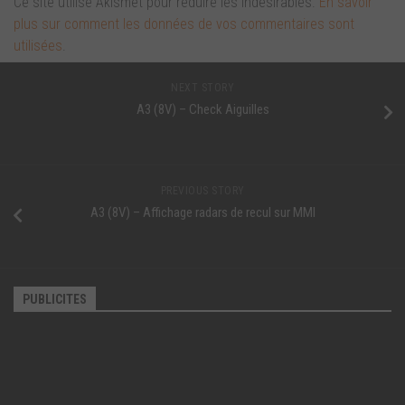
Ce site utilise Akismet pour réduire les indésirables.
En savoir
plus sur comment les données de vos commentaires sont
utilisées
.
NEXT STORY
A3 (8V) – Check Aiguilles
PREVIOUS STORY
A3 (8V) – Affichage radars de recul sur MMI
PUBLICITES