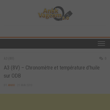
Skip
to
content
A3 (8V)
0
A3 (8V) – Chronomètre et température d’huile
sur ODB
BY
ANKK
· 21 MAI 2013