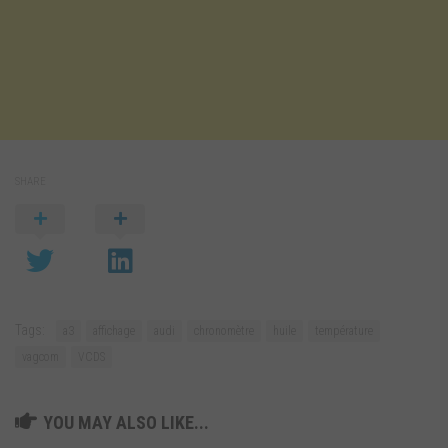
SHARE
Tags:
a3
affichage
audi
chronomètre
huile
température
vagcom
VCDS
YOU MAY ALSO LIKE...