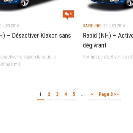
0
0 JUIN 2016
RAPID (NH)
30 JUIN 2016
H) – Désactiver Klaxon sans
Rapid (NH) – Active
dégivrant
sactiver le klaxon lorsque le
Permet de d’activer les ré
est pas mis.
1
2
3
4
5
...
>
Page 8 >>