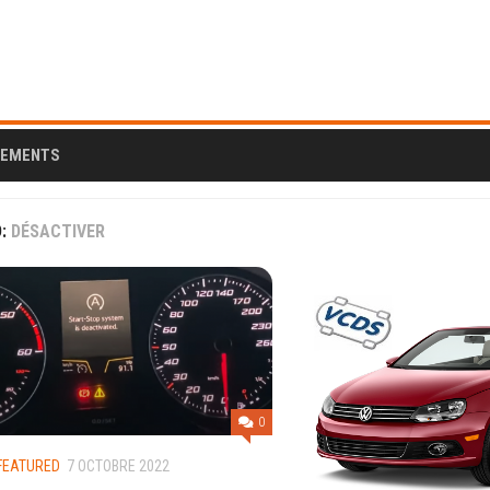
CEMENTS
D:
DÉSACTIVER
AL
0
FEATURED
7 OCTOBRE 2022