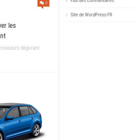
Flux des commentaires
0
Site de WordPress-FR
er les
ant
troviseurs dégivrant.