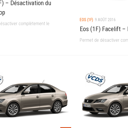
F) – Désactivation du
op
EOS (1F)
9 AOÛT 2016
ésactiver complètement le
Eos (1F) Facelift –
Permet de désactiver com
ON